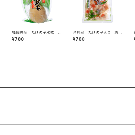
ス
福岡県産 たけの子水煮 ハ
合馬産 たけの子入り 筑前
ーフ 200g
煮 220g
¥780
¥780