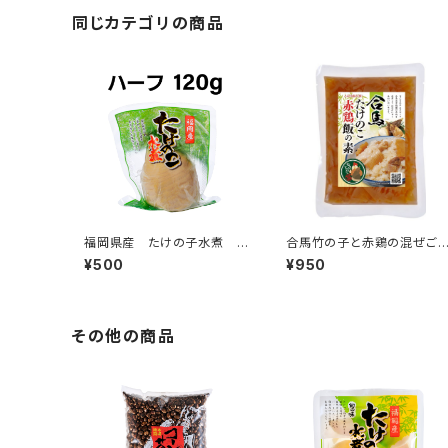
同じカテゴリの商品
福岡県産 たけの子水煮 ハ
合馬竹の子と赤鶏の混ぜご
ーフ 120g
の素
¥500
¥950
その他の商品