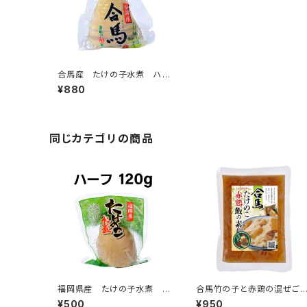
合馬産 たけの子水煮 ハー
フ 200g
¥880
同じカテゴリの商品
福岡県産 たけの子水煮 ハ
合馬竹の子と赤鶏の混ぜご
ーフ 120g
の素
¥500
¥950