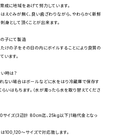
育成に地域をあげて努力しています。
はえぐみが無く、良い歯ざわりながら、やわらかく新鮮
刺身として頂くことが出来ます。
けの子にて製造
たけの子をその日の内にボイルすることにより良質の
ています。
ない時は？
きれない場合はボールなどに水をはり冷蔵庫で保存す
くらいはもちます。（水が濁ったら水を取り替えてくださ
サイズ(3辺計 80cm迄、25kg以下)1箱代金となっ
は100,120〜サイズで対応致します。