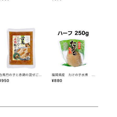
合馬竹の子と赤鶏の混ぜご飯
福岡県産 たけの子水煮 ハ
の素
ーフ 250g
¥950
¥880