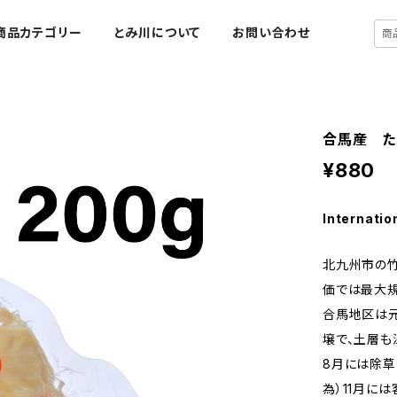
商品カテゴリー
とみ川について
お問い合わせ
合馬産 た
¥880
Internatio
北九州市の竹
価では最大規
合馬地区は
壌で、土層も
8月には除草
為）11月に