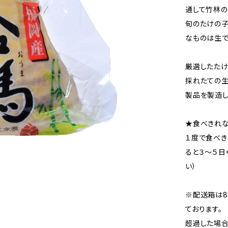
通して竹林の
旬のたけの子
なものは生で
厳選したた
採れたての生
製品を製造し
★食べきれ
１度で食べ
ると３～５日
い）
※配送箱は80
ております。
超過した場合