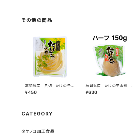
その他の商品
高知県産 八切 たけの子
福岡県産 たけの子水煮 
90g
ーフ 150g
¥450
¥630
CATEGORY
タケノコ加工食品