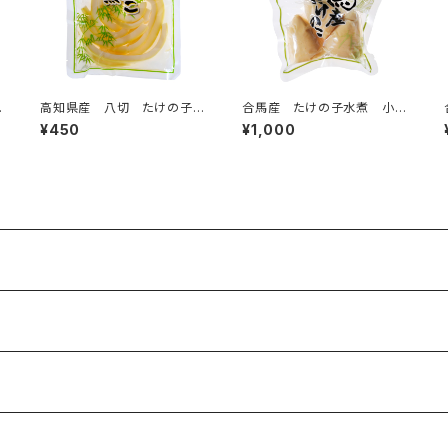
ー
高知県産 八切 たけの子
合馬産 たけの子水煮 小丸
90g
ちゃん 200g
¥450
¥1,000