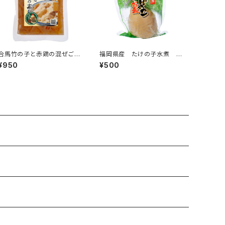
合馬竹の子と赤鶏の混ぜご飯
福岡県産 たけの子水煮 ハ
の素
ーフ 120g
¥950
¥500