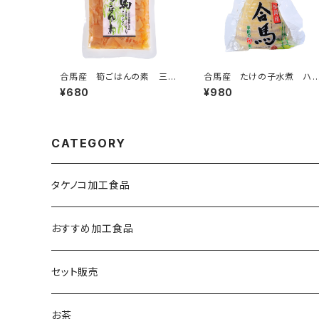
合馬産 筍ごはんの素 三合
合馬産 たけの子水煮 ハ
炊き
フ 250g
¥680
¥980
CATEGORY
タケノコ加工食品
おすすめ加工食品
セット販売
お茶