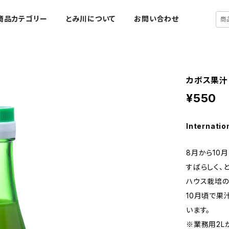
商品カテゴリー
とみ川について
お問い合わせ
カボス果汁
¥550
Internatio
8月から10
すばらしく、
ハウス栽培の
10月頃で果
います。
※業務用2L