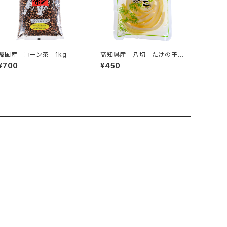
韓国産 コーン茶 1kg
高知県産 八切 たけの子
90g
¥700
¥450