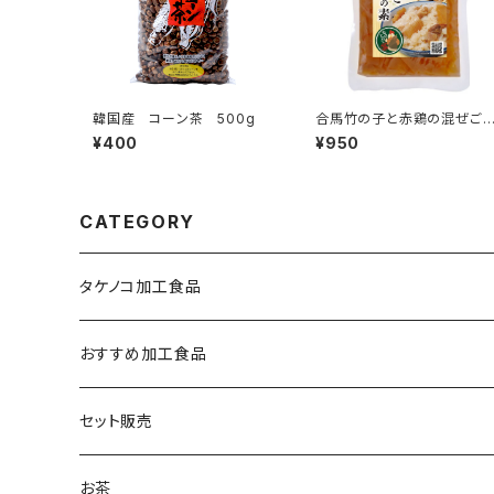
韓国産 コーン茶 500g
合馬竹の子と赤鶏の混ぜご
の素
¥400
¥950
CATEGORY
タケノコ加工食品
おすすめ加工食品
セット販売
お茶